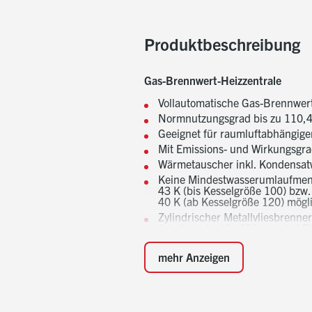
Produktbeschreibung
Gas-Brennwert-Heizzentrale
Vollautomatische Gas-Brennwert
Normnutzungsgrad bis zu 110,4 
Geeignet für raumluftabhängig
Mit Emissions- und Wirkungsgr
Wärmetauscher inkl. Kondensatw
Keine Mindestwasserumlaufmeng
43 K (bis Kesselgröße 100) bzw.
40 K (ab Kesselgröße 120) mögl
Zylindrischer Metallvliesbrenne
(bis Kesselgröße 320 bzw. bei 
Modulationsbereich 1:5 bzw. b
mehr Anzeigen
Geräuscharmes, drehzahlgeregel
Mit Zuluftfilter bei raumluftab
Gasregel- und Sicherheitsarmatu
Mischkammer mit Gasdüse und 