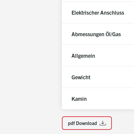
Ab VMAX120: max. 2 Mischer
Elektrischer Anschluss
Pumpensteuerung der Verbrauche
Abmessungen Öl/Gas
Allgemein
Gewicht
Kamin
pdf Download