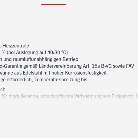
-Heizzentrale
% (bei Auslegung auf 40/30 °C)
en und raumluftunabhängigen Betrieb
ad-Garantie gemäß Ländervereinbarung Art. 15a B-VG sowie FAV
anne aus Edelstahl mit hoher Korrosionsfestigkeit
e erforderlich, Temperaturspreizung bis
ich
r für modulierende, schadstoffarme Verbrennung von Erdgas mit 1
TWIN-Ausführung 640) mit 50 mbar Gasfließdruck
ei TWIN-Ausführung 1:10
tes Gebläse (≤69 dBA) für Zuführung der Verbrennungsluft und 
hängigem Betrieb
r mit Gasabsperrventilen und Gas/Luft-Verhältnisdruckregler
Verteilkammer für homogene Gas/Luft-Gemischbildung