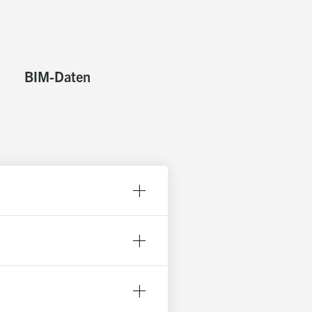
ng sowie Wasserdrucküberwachung
BIM-Daten
auptschalter mit Betriebs- und
n wahlweise über das eingebaute
tik)