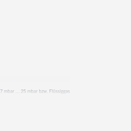
7 mbar ... 25 mbar bzw. Flüssiggas
Abtransport der Abgase