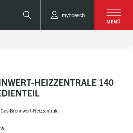
myboesch
Suche
MENÜ
NWERT-HEIZZENTRALE 140
DIENTEIL
e Gas-Brennwert-Heizzentrale
kW