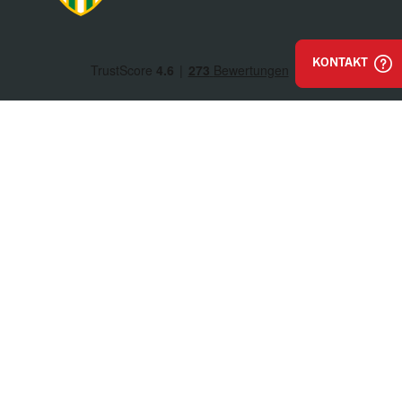
KONTAKT
Impressum
AGB & Einkaufsbestimmungen
Datenschutz
Hinweisgeber / Whistleblower
© Walter Bösch GmbH & Co. KG