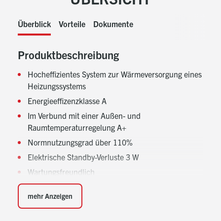
Überblick
Vorteile
Dokumente
Produktbeschreibung
Hocheffizientes System zur Wärmeversorgung eines
Heizungssystems
Energieeffizenzklasse A
Im Verbund mit einer Außen- und
Raumtemperaturregelung A+
Normnutzungsgrad über 110%
Elektrische Standby-Verluste 3 W
Wartungsfreundlich
Kesselkörper aus hochwertigem Aluminium-
mehr Anzeigen
Silizium-Sandguss
Mit glasähnlichem Überzug zum Schutz vor