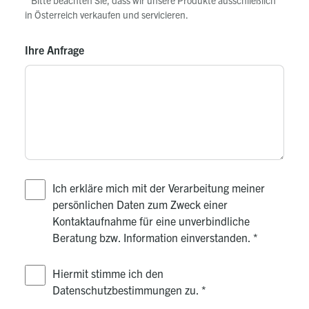
Sperrkontakt für Heizbetrieb, Warmwasserbetrieb
in Österreich verkaufen und servicieren.
oder Wärmeerzeuger
Ihre Anfrage
CAN-Bus-Schnittstelle zur Kommunikation mit
weiteren WEM-Regelkomponenten z.B.
Mischerkreise (MK..-RU30), Raumgeräte ...
Ich erkläre mich mit der Verarbeitung meiner
persönlichen Daten zum Zweck einer
Kontaktaufnahme für eine unverbindliche
Beratung bzw. Information einverstanden.
*
Hiermit stimme ich den
Datenschutzbestimmungen zu.
*