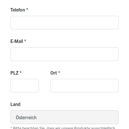
Mischerkreise (MK..-RU30), Raumgeräte ...
Telefon
*
E-Mail
*
PLZ
*
Ort
*
Land
* Bitte beachten Sie, dass wir unsere Produkte ausschließlich