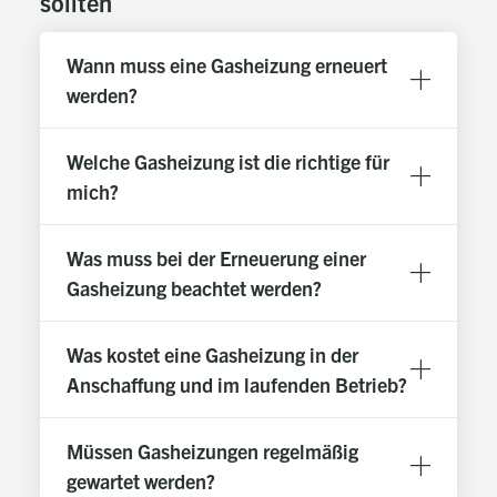
sollten
Umschaltventil für TWW-Bereitung (bei WTC-
GW...W/C)
Wann muss eine Gasheizung erneuert
Manometer und digitaler Druckaufnehmer
werden?
Luftsammeltopf mit automatischem Entlüfter
Welche Gasheizung ist die richtige für
mich?
Regelvariante RU30
Für einen direkten Heizkreis
Was muss bei der Erneuerung einer
Mit Außenfühler für witterungsgeführte Regelung
Gasheizung beachtet werden?
Erweiterungsmöglichkeiten auf einen
Pumpenheizkreis über Option HK1-RU30 (zweiten
Was kostet eine Gasheizung in der
Pumpenheizkreis über HK2-RU30) bzw.
Anschaffung und im laufenden Betrieb?
Mischerheizkreise über Option MK..-RU30
Systemregler WEM-SG mit
Müssen Gasheizungen regelmäßig
Intuitive Bedienung über selbsterklärende Symbole
gewartet werden?