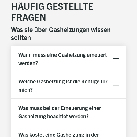
abschraubbare Siphontasse
HÄUFIG GESTELLTE
Integrierte Komponenten
FRAGEN
Differenzdruckgeregelte Hocheffizienzpumpe mit
Energieeffizienzindex < 0,20
Was sie über Gasheizungen wissen
Integriertes Ausdehnungsgefäß 10 l
sollten
Umschaltventil für TWW-Bereitung (bei WTC-
GW...W/C)
Wann muss eine Gasheizung erneuert
Manometer und digitaler Druckaufnehmer
werden?
Luftsammeltopf mit automatischem Entlüfter
Welche Gasheizung ist die richtige für
Kombizentrale WTC-GW25C-RU30
mich?
Trinkwarmwasser(TWW)-Erwärmung über
integrierten INOX-Plattenwärmetauscher
Was muss bei der Erneuerung einer
Regelvariante RU30
Gasheizung beachtet werden?
Für einen direkten Heizkreis
Mit Außenfühler für witterungsgeführte Regelung
Was kostet eine Gasheizung in der