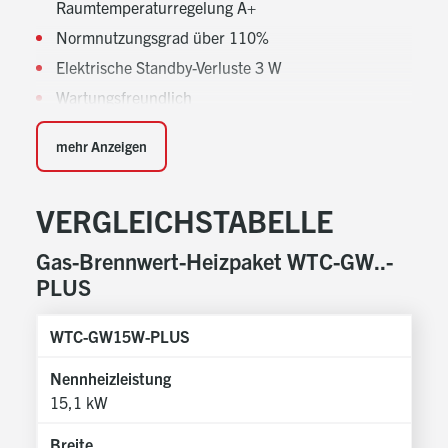
Raumtemperaturregelung A+
Normnutzungsgrad über 110%
Elektrische Standby-Verluste 3 W
Wartungsfreundlich
Kesselkörper aus hochwertigem Aluminium-
mehr Anzeigen
Silizium-Sandguss
Mit glasähnlichem Überzug zum Schutz vor
Korrosion und Verschmutzung
VERGLEICHSTABELLE
Niedrigste Abgastemperaturen dank großen
Wärmetauscherfächen und einem Material mit
Gas-Brennwert-Heizpaket WTC-GW..-
hoher Wärmeleitfähigkeit
PLUS
Geeignet für Erd- und Flüssiggasbetrieb, kein
Umbausatz erforderlich
WTC-GW15W-PLUS
WT
Elektronische Verbrennungsregelung (Sytem
Nennheizleistung
Nen
"Scot")
15,1 kW
26
Kontinuierliche Überwachung der
Verbrennungsqualität
Breite
Bre