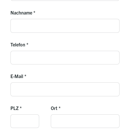
Inklusive Online-Aufschaltung und 5 Jahren kostenlose
Nutzung des Webportals bzw. der App
Nachname
*
Zwei Eingangskontakte zur optionalen Nutzung als
Sperrkontakt für Heizbetrieb, Warmwasserbetrieb
oder Wärmeerzeuger
CAN-Bus-Schnittstelle zur Kommunikation mit
Telefon
*
weiteren WEM-Regelkomponenten z.B.
Mischerkreise (MK..-RU30), Raumgeräte ...
E-Mail
*
PLZ
*
Ort
*