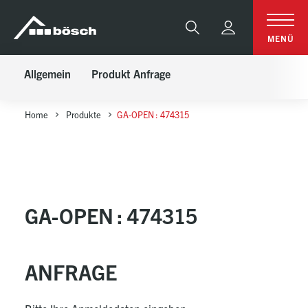
Table Of Content
GA-OPEN : 474315
Anfrage
sr.skip-to.main-content
sr.skip-to.table-of-contents
sr.skip-to.main-navigation
Suche
MENÜ
Allgemein
Produkt Anfrage
Home
Produkte
GA-OPEN : 474315
GA-OPEN : 474315
ANFRAGE