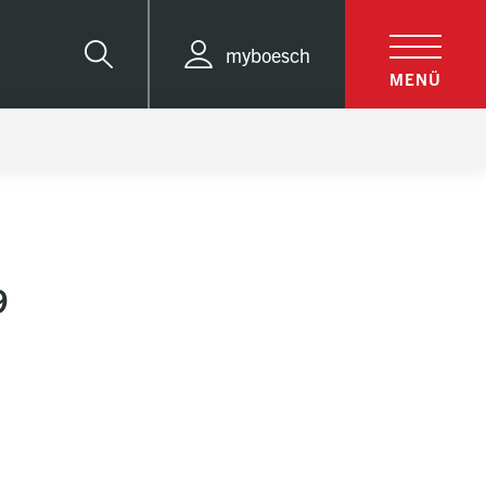
myboesch
Suche
MENÜ
9