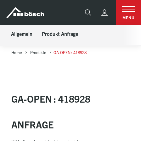
Table Of Content
GA-OPEN : 418928
Anfrage
sr.skip-to.main-content
sr.skip-to.table-of-contents
sr.skip-to.main-navigation
Suche
MENÜ
Allgemein
Produkt Anfrage
Home
Produkte
GA-OPEN : 418928
GA-OPEN : 418928
ANFRAGE