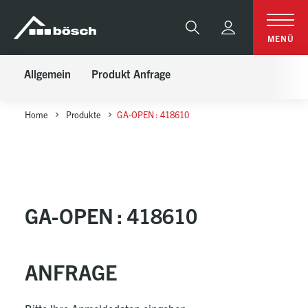
Table Of Content
GA-OPEN : 418610
Anfrage
sr.skip-to.main-content
sr.skip-to.table-of-contents
sr.skip-to.main-navigation
Suche
MENÜ
Allgemein
Produkt Anfrage
Home
Produkte
GA-OPEN : 418610
GA-OPEN : 418610
ANFRAGE