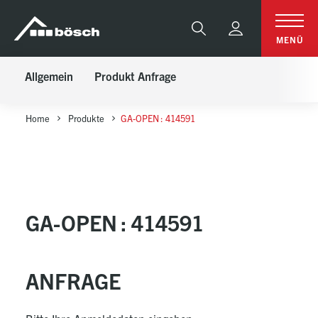
Table Of Content
GA-OPEN : 414591
Anfrage
sr.skip-to.main-content
sr.skip-to.table-of-contents
sr.skip-to.main-navigation
Suche
MENÜ
Allgemein
Produkt Anfrage
Home
Produkte
GA-OPEN : 414591
GA-OPEN : 414591
ANFRAGE