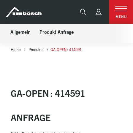
Table Of Content
GA-OPEN : 414591
Anfrage
sr.skip-to.main-content
sr.skip-to.table-of-contents
sr.skip-to.main-navigation
Suche
MENÜ
Allgemein
Produkt Anfrage
Home
Produkte
GA-OPEN : 414591
GA-OPEN : 414591
ANFRAGE