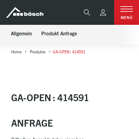
Table Of Content
GA-OPEN : 414591
Anfrage
sr.skip-to.main-content
sr.skip-to.table-of-contents
sr.skip-to.main-navigation
Suche
MENÜ
Allgemein
Produkt Anfrage
Home
Produkte
GA-OPEN : 414591
GA-OPEN : 414591
ANFRAGE