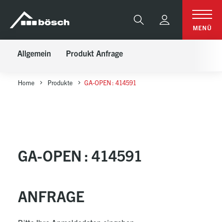
Table Of Content
GA-OPEN : 414591
Anfrage
sr.skip-to.main-content
sr.skip-to.table-of-contents
sr.skip-to.main-navigation
Suche
MENÜ
Allgemein
Produkt Anfrage
Home
Produkte
GA-OPEN : 414591
GA-OPEN : 414591
ANFRAGE