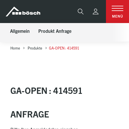
Table Of Content
GA-OPEN : 414591
Anfrage
sr.skip-to.main-content
sr.skip-to.table-of-contents
sr.skip-to.main-navigation
Suche
MENÜ
Allgemein
Produkt Anfrage
Home
Produkte
GA-OPEN : 414591
GA-OPEN : 414591
ANFRAGE