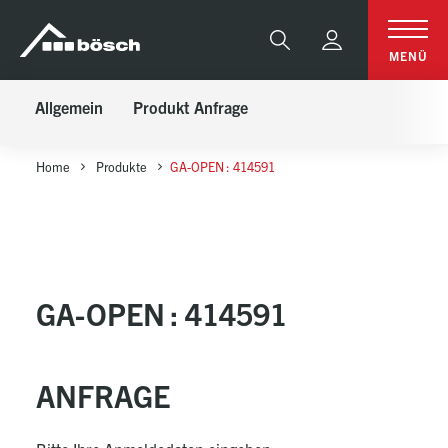
Table Of Content
GA-OPEN : 414591
Anfrage
sr.skip-to.main-content
sr.skip-to.table-of-contents
sr.skip-to.main-navigation
Suche
MENÜ
Allgemein
Produkt Anfrage
Home
Produkte
GA-OPEN : 414591
GA-OPEN : 414591
ANFRAGE