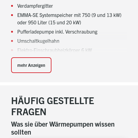
Verdampfergitter
EMMA-SE Systemspeicher mit 750 (9 und 13 kW)
oder 950 Liter (15 und 20 kW)
Pufferladepumpe inkl. Verschraubung
Umschaltkugelhahn
Elektro-Einschraubheizkörper 6 kW
Sicherheitsgruppe
mehr Anzeigen
Online-Aufschaltung
Inbetriebnahme durch bösch Servicetechniker*in
Systemschema
HÄUFIG GESTELLTE
FRAGEN
Was sie über Wärmepumpen wissen
sollten