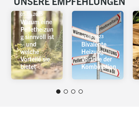
UNSERE EMPFEHLUNGEN
05.08.2025
Warum eine
Pelletheizun
g sinnvoll ist
03.08.2023
– und
Bivalente
welche
Heizung -
Vorteile sie
Vorteile der
bietet
Kombination