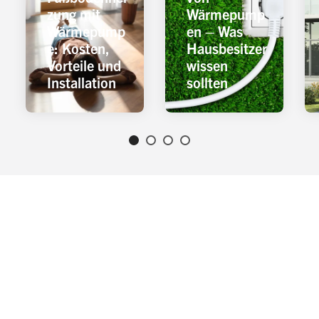
zung mit
Wärmepump
Wärmepump
en – Was
e: Kosten,
Hausbesitzer
Vorteile und
wissen
Installation
sollten