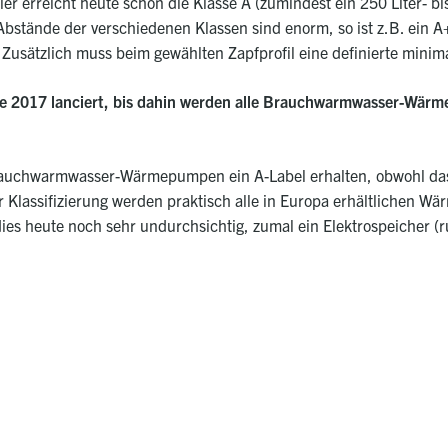
 erreicht heute schon die Klasse A (zumindest ein 250 Liter- bi
Abstände der verschiedenen Klassen sind enorm, so ist z.B. ein A
.
Zusätzlich muss beim gewählten Zapfprofil eine definierte mini
tte 2017 lanciert, bis dahin werden alle Brauchwarmwasser-Wär
rauchwarmwasser-Wärmepumpen ein A-Label erhalten, obwohl das 
ieser Klassifizierung werden praktisch alle in Europa erhältlichen 
ies heute noch sehr undurchsichtig, zumal ein Elektrospeicher (ru