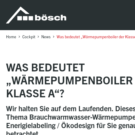
Table Of Content
Was bedeutet „Wärmepumpenboiler der Klasse A“?
sr.skip-to.main-content
sr.skip-to.table-of-contents
sr.skip-to.main-navigation
Home
Cockpit
News
Was bedeutet „Wärmepumpenboiler der Klass
WAS BEDEUTET
„WÄRMEPUMPENBOILER
KLASSE A“?
Wir halten Sie auf dem Laufenden. Diese
Thema Brauchwarmwasser-Wärmepumpe
Enerigielabeling / Ökodesign für Sie gena
betrachtet.