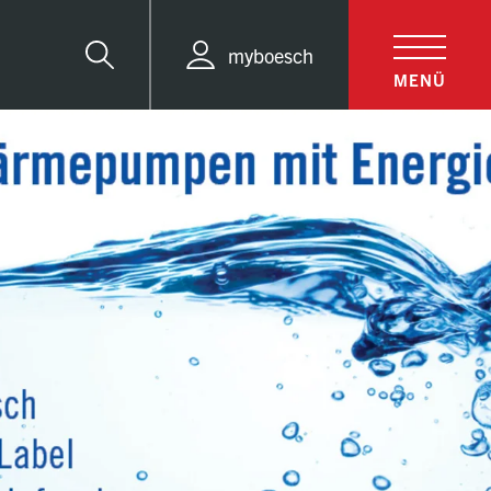
myboesch
Suche
MENÜ