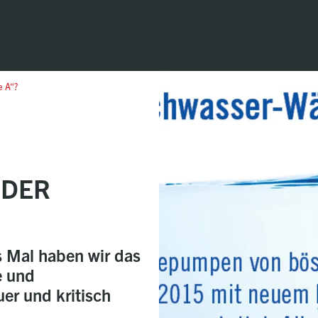
e A“?
 DER
s Mal haben wir das
 und
uer und kritisch