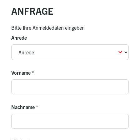
Hauptschalter montiert und vorverdrahtet
ANFRAGE
Beheizte Auffangwanne montiert und vorverdrahtet
Schmutzfilter
Bitte Ihre Anmeldedaten eingeben
Schwingungsdämpfer
Anrede
Victaulic-Adapter (Schweißstutzen und Gewinde)
Vorname
*
Nachname
*