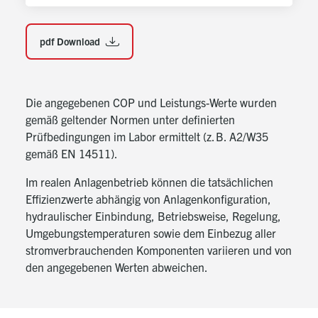
Grid Funktion
Sensorische Durchflussmessung zur Absicherung
pdf Download
des Mindestheizwasserdurchsatzes
Eine beheizte Kondensatwanne und Schaltkasten
sind Serienausstattung
Die angegebenen COP und Leistungs-Werte wurden
Hohe Installations- und Wartungsfreundlichkeit
gemäß geltender Normen unter definierten
Geringe Betriebskosten
Prüfbedingungen im Labor ermittelt (z. B. A2/W35
gemäß EN 14511).
Leichte Handhabung durch integrierte
Transportlösung
Im realen Anlagenbetrieb können die tatsächlichen
Effizienzwerte abhängig von Anlagenkonfiguration,
Hinweis:
hydraulischer Einbindung, Betriebsweise, Regelung,
Innerhalb des Wärmepumpengehäuses ist ein
Umgebungstemperaturen sowie dem Einbezug aller
Sicherheitsventil (Öffnungsdruck 6,0 bar) eingebaut.
stromverbrauchenden Komponenten variieren und von
den angegebenen Werten abweichen.
Lieferumfang
Wärmepumpe zur Außenaufstellung