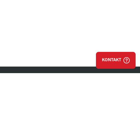
KONTAKT
Nachhaltigkeits-
partner der Austria
Lustenau