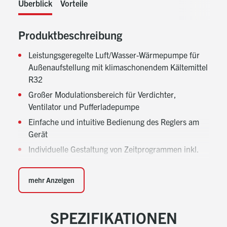
Überblick
Vorteile
Produktbeschreibung
Leistungsgeregelte Luft/Wasser-Wärmepumpe für
Außenaufstellung mit klimaschonendem Kältemittel
R32
Großer Modulationsbereich für Verdichter,
Ventilator und Pufferladepumpe
Einfache und intuitive Bedienung des Reglers am
Gerät
Individuelle Gestaltung von Zeitprogrammen inkl.
übersichtlicher grafischer Darstellung
Integrierte Phasenüberwachung und
mehr Anzeigen
Hauptschalter im Gerät verbaut
Werksseitige ModBus (RS485) Schnittstelle für
SPEZIFIKATIONEN
einfache Aufschaltung, ohne zusätzliche Hardware