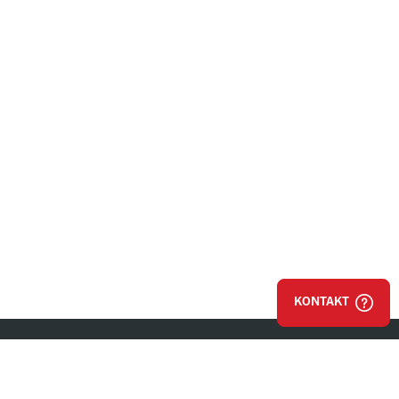
KONTAKT
Nachhaltigkeits-
partner der Austria