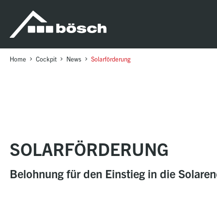
Table Of Content
Solarförderung
sr.skip-to.main-content
sr.skip-to.table-of-contents
sr.skip-to.main-navigation
Home
Cockpit
News
Solarförderung
SOLARFÖRDERUNG
Belohnung für den Einstieg in die Solaren