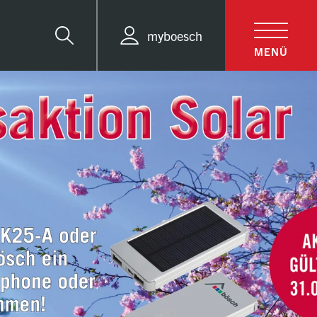
myboesch
Suche
MENÜ