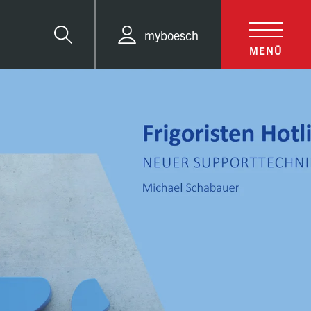
myboesch
Suche
MENÜ