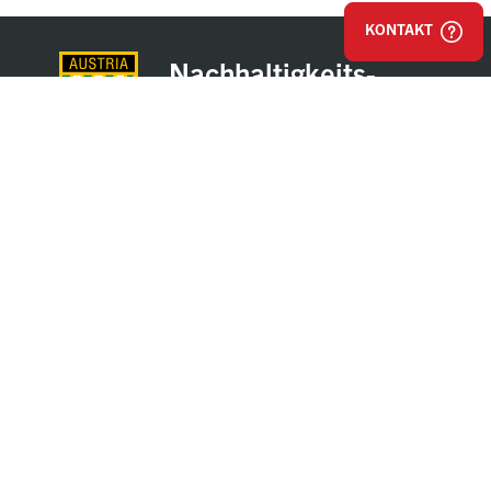
KONTAKT
Nachhaltigkeits-
partner der Austria
Lustenau
Impressum
AGB & Einkaufsbestimmungen
Datenschutz
Hinweisgeber / Whistleblower