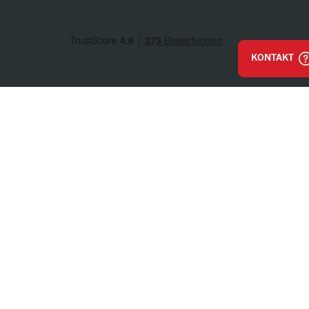
KONTAKT
Impressum
AGB & Einkaufsbestimmungen
Datenschutz
Hinweisgeber / Whistleblower
© Walter Bösch GmbH & Co. KG