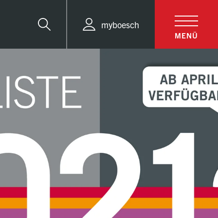
myboesch
Suche
MENÜ