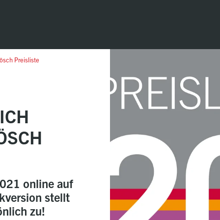
ösch Preisliste
ICH
BÖSCH
2021 online auf
version stellt
nlich zu!