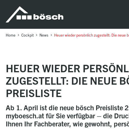
Table Of Content
Heuer wieder persönlich zugestellt: Die neue bösch Preisliste
sr.skip-to.main-content
sr.skip-to.table-of-contents
sr.skip-to.main-navigation
Home
Cockpit
News
Heuer wieder persönlich zugestellt: Die neue b
HEUER WIEDER PERSÖNL
ZUGESTELLT: DIE NEUE 
PREISLISTE
Ab 1. April ist die neue bösch Preisliste 
myboesch.at für Sie verfügbar – die Druck
Ihnen Ihr Fachberater, wie gewohnt, persö