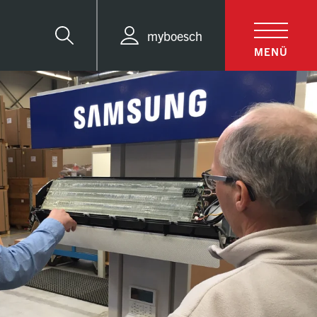
myboesch
Suche
MENÜ