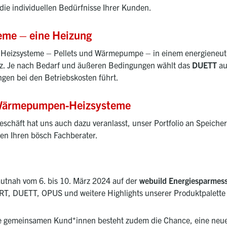
ie individuellen Bedürfnisse Ihrer Kunden.
eme – eine Heizung
i Heizsysteme – Pellets und Wärmepumpe – in einem energieneutr
zienz. Je nach Bedarf und äußeren Bedingungen wählt das
DUETT
au
ngen bei den Betriebskosten führt.
 Wärmepumpen-Heizsysteme
chäft hat uns auch dazu veranlasst, unser Portfolio an Speich
ten Ihren bösch Fachberater.
autnah vom 6. bis 10. März 2024 auf der
webuild Energiesparmess
T, DUETT, OPUS und weitere Highlights unserer Produktpalette
re gemeinsamen Kund*innen besteht zudem die Chance, eine neu