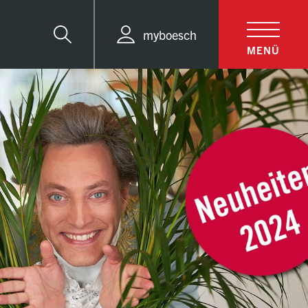
myboesch
Suche
MENÜ