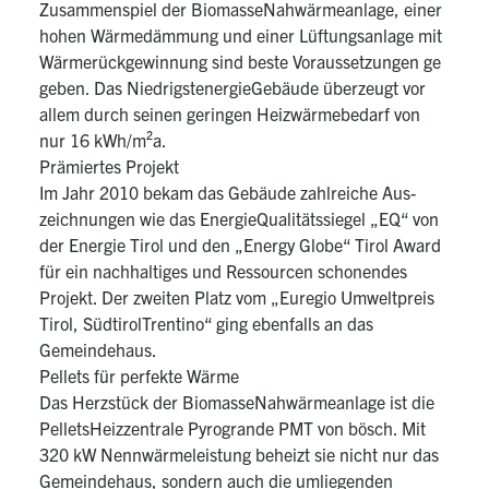
Zusammenspiel der Biomasse­Nahwärmeanlage, einer
hohen Wärmedämmung und einer Lüftungsanlage mit
Wärmerückgewinnung sind beste Voraussetzungen ge
geben. Das Niedrigstenergie­Gebäude überzeugt vor
allem durch seinen geringen Heizwärmebedarf von
nur 16 kWh/m²a.
Prämiertes Projekt
Im Jahr 2010 bekam das Gebäude zahlreiche Aus­
zeichnungen wie das Energie­Qualitätssiegel „EQ“ von
der Energie Tirol und den „Energy Globe“ Tirol Award
für ein nachhaltiges und Ressourcen schonendes
Projekt. Der zweiten Platz vom „Euregio Umweltpreis
Tirol, Südtirol­Trentino“ ging ebenfalls an das
Gemeindehaus.
Pellets für perfekte Wärme
Das Herzstück der Biomasse­Nahwärmeanlage ist die
Pellets­Heizzentrale Pyrogrande PMT von bösch. Mit
320 kW Nennwärmeleistung beheizt sie nicht nur das
Gemeindehaus, sondern auch die umliegenden