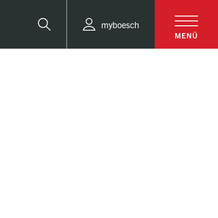
myboesch
Suche
MENÜ