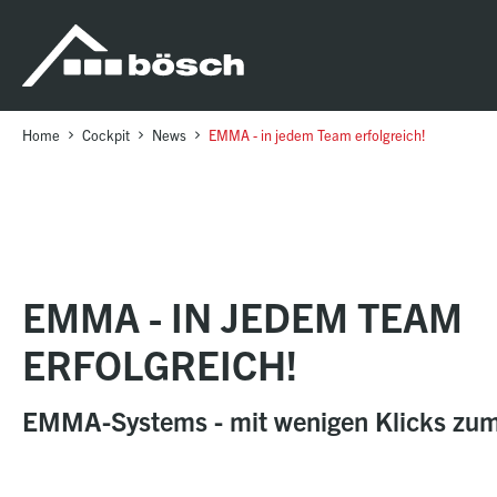
Table Of Content
EMMA - in jedem Team erfolgreich!
sr.skip-to.main-content
sr.skip-to.table-of-contents
sr.skip-to.main-navigation
Home
Cockpit
News
EMMA - in jedem Team erfolgreich!
EMMA - IN JEDEM TEAM
ERFOLGREICH!
EMMA-Systems - mit wenigen Klicks zum