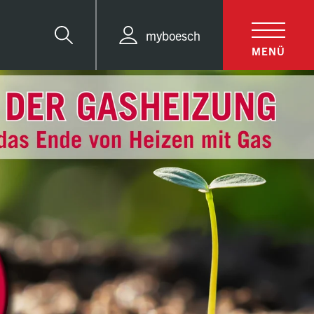
myboesch
Suche
MENÜ