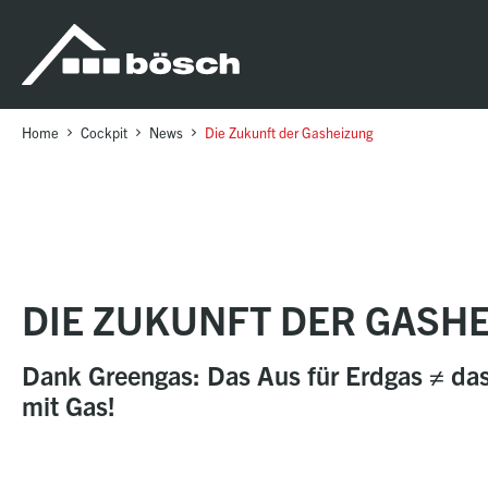
Table Of Content
Die Zukunft der Gasheizung
sr.skip-to.main-content
sr.skip-to.table-of-contents
sr.skip-to.main-navigation
Home
Cockpit
News
Die Zukunft der Gasheizung
DIE ZUKUNFT DER GASH
Dank Greengas: Das Aus für Erdgas ≠ da
mit Gas!