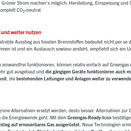
r Grüner Strom machen’s möglich. Herstellung, Einspeisung und
komplett CO
-neutral.
2
und weiter nutzen
rebte Ausstieg aus fossilen Brennstoffen bedeutet nicht per se d
mmen ist und ein Austausch sowieso ansteht, empfiehlt sich ein U
 einwandfrei funktionieren, können relativ einfach auf Greengas
 sehr gut ausgebaut und
die gängigen Geräte funktionieren auch 
voll
, die
bestehenden Leitungen und Anlagen weiter zu verwende
grüne Alternativen ersetzt werden, desto besser. Alternativen zur
m die Energiewende geht.
Mit dem
Greengas-Ready-Icon
bestätige
stieg auf erneuerbares Gas ausgerüstet.
Neue Technologien ermög