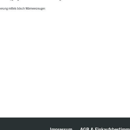
uerung mittels bösch Wärmeerzeuger:
Impressum
AGB & Einkaufsbestimm