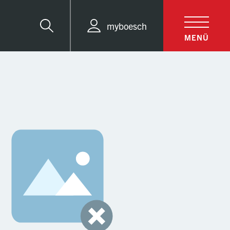
myboesch
Suche
MENÜ