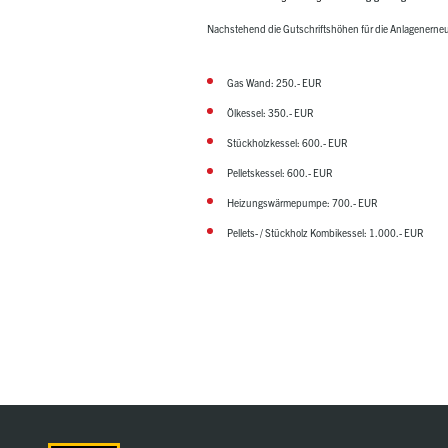
Nachstehend die Gutschriftshöhen für die Anlagenerne
Gas Wand: 250.- EUR
Ölkessel: 350.- EUR
Stückholzkessel: 600.- EUR
Pelletskessel: 600.- EUR
Heizungswärmepumpe: 700.- EUR
Pellets- / Stückholz Kombikessel: 1.000.- EUR