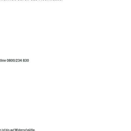
line 0800/234 830
ist bis auf Widerruf gültig.