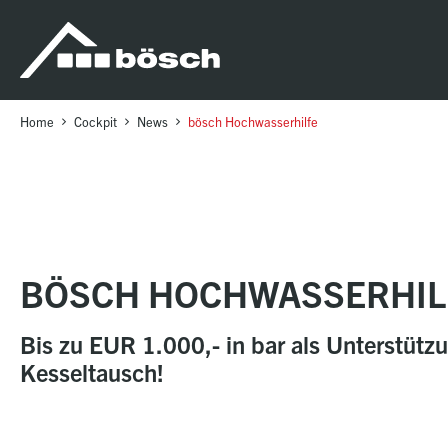
Table Of Content
bösch Hochwasserhilfe
sr.skip-to.main-content
sr.skip-to.table-of-contents
sr.skip-to.main-navigation
Home
Cockpit
News
bösch Hochwasserhilfe
BÖSCH HOCHWASSERHIL
Bis zu EUR 1.000,- in bar als Unterstütz
Kesseltausch!