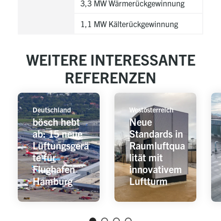
3,3 MW Wärmerückgewinnung
1,1 MW Kälterückgewinnung
WEITERE INTERESSANTE
REFERENZEN
Deutschland
Westösterreich
bösch hebt
Neue
ab: 15 neue
Standards in
Lüftungsgerä
Raumluftqua
te für
lität mit
Flughafen
innovativem
Hamburg
Luftturm